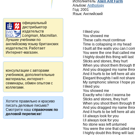
Исполнитель:
Alien Ant Farm
Альбом:
Anthology
Год: 2001
Язык: Английский
официальный
дистрибьютор
издательств
I liked you

Longman
,
Macmillan
.
You showed me

Лучшие учебники по
These calls must continue

английскому языку британских
Time is collapsing in my head

издательств. Работает
I built all the walls you can.t com
Интернет-магазин.
You were the one that called me 
I highly doubt this thing will last

Sticks and stones, they hurt

When you shoot them through t
And you dragged my name throug
консультации с авторами
And it hurts to be left here all al
учебников, дополнительные
Elegant thoughts I will not share

материалы, интернет-
My symphonic silence I hope you
семинары, обмен опытом с
I liked you

коллегами.
You showed me

Exactly who I don.t wanna be

Sticks and stones, they hurt

Хотите правильно и красиво
When you shoot them through t
писать деловые письма?
And you dragged my name throug
Смотрите наш
справочник по
And it hurts to be left here all al
деловой переписке
!
I.ll always look for you

I.ll always look for you

No stone was left unturned

You were the one that called me 
I highly doubt this thing will last
