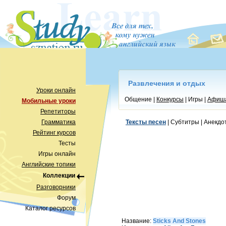
Развлечения и отдых
Уроки онлайн
Общение |
Конкурсы
| Игры |
Афиш
Мобильные уроки
Репетиторы
Грамматика
Тексты песен
| Субтитры | Анекдо
Рейтинг курсов
Тесты
Игры онлайн
Английские топики
Коллекции
Разговорники
Форум
Каталог ресурсов
Название:
Sticks And Stones