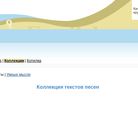
Ка
кр
а
|
Коллекции
|
Копилка
ты |
Умные мысли
Коллекция текстов песен