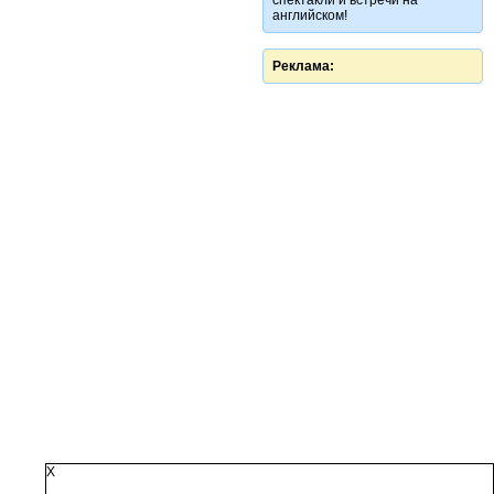
спектакли и встречи на
английском!
Реклама:
X