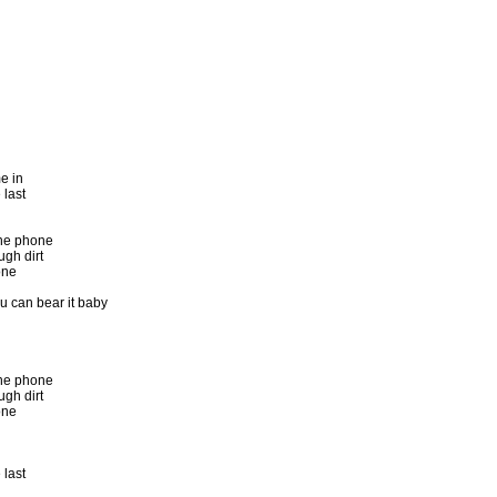
e in

last

he phone

h dirt

one

 can bear it baby

he phone

h dirt

one

last
