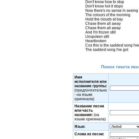
Don't know how to stop 

Don't know hot it stops 

Now there's no sense in seeing 

The colours of the morning 

Hold the clouds at bay 

Chase them all away 

Chase them all away 

And I'm frozen still 

Unspoken still 

Heartbroken 

Cos this is the saddest song I've 
Поиск текста пес
Имя
исполнителя или
название группы:
(предпочтительно
- на языке
оригинала)
Название песни
или часть
названия:
(на
языке оригинала)
Язык:
Слова из песни: