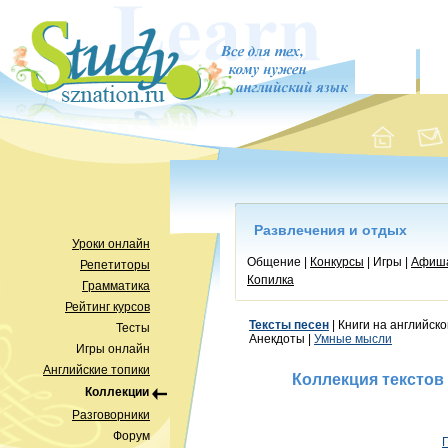
Развлечения и отдых
Уроки онлайн
Общение |
Конкурсы
| Игры |
Афиш
Репетиторы
Копилка
Грамматика
Рейтинг курсов
Тексты песен
| Книги на английско
Тесты
Анекдоты |
Умные мысли
Игры онлайн
Английские топики
Коллекция текстов
Коллекции
Разговорники
Форум