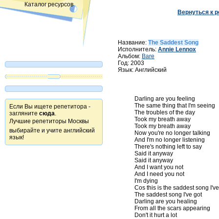
Каталог ресурсов
Вернуться к р
Название:
The Saddest Song
Исполнитель:
Annie Lennox
Альбом:
Bare
Год: 2003
Язык: Английский
Darling are you feeling 

The same thing that I'm seeing 

Если Вы ищете репетитора -
The troubles of the day 

загляните
сюда
.
Took my breath away 

Лучшие репетиторы Москвы 
Took my breath away 

выбирайте и учите английский
Now you're no longer talking 

язык!
And I'm no longer listening 

There's nothing left to say 

Said it anyway 

Said it anyway 

And I want you not 

And I need you not 

I'm dying 

Cos this is the saddest song I've 
The saddest song I've got 

Darling are you healing 

From all the scars appearing 

Don't it hurt a lot 
