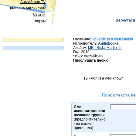
Английское TV
Книги на английском
Статьи
Вернуться 
Форум
Название:
12 - Puri is a well known
Исполнитель:
Audiobooks
Альбом:
ME - Ricky Martin, III
Год: 2010
Язык: Английский
Прослушать песню:
Поиск текста пе
Имя
исполнителя или
название группы:
(предпочтительно
- на языке
оригинала)