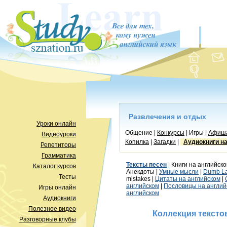
Развлечения и отдых
Уроки онлайн
Общение |
Конкурсы
| Игры |
Афиш
Видеоуроки
Копилка
|
Загадки
|
Аудиокниги н
Репетиторы
Грамматика
Тексты песен
| Книги на английско
Каталог курсов
Анекдоты |
Умные мысли
|
Dumb L
Тесты
mistakes |
Цитаты на английском
|
английском
|
Пословицы на англий
Игры онлайн
английском
Аудиокниги
Полезное видео
Коллекция тексто
Разговорные клубы