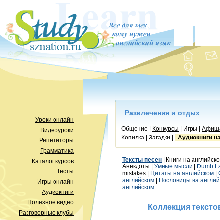
Развлечения и отдых
Уроки онлайн
Общение |
Конкурсы
| Игры |
Афиш
Видеоуроки
Копилка
|
Загадки
|
Аудиокниги н
Репетиторы
Грамматика
Тексты песен
| Книги на английско
Каталог курсов
Анекдоты |
Умные мысли
|
Dumb L
Тесты
mistakes |
Цитаты на английском
|
английском
|
Пословицы на англий
Игры онлайн
английском
Аудиокниги
Полезное видео
Коллекция тексто
Разговорные клубы