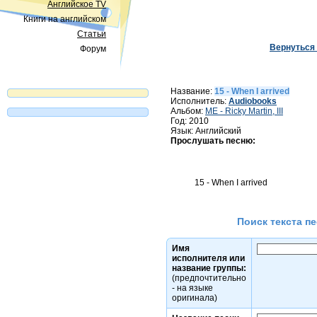
Английское TV
Книги на английском
Статьи
Вернуться 
Форум
Название:
15 - When I arrived
Исполнитель:
Audiobooks
Альбом:
ME - Ricky Martin, III
Год: 2010
Язык: Английский
Прослушать песню:
Поиск текста пе
Имя
исполнителя или
название группы:
(предпочтительно
- на языке
оригинала)