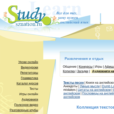
Развлечения и отдых
Уроки онлайн
Общение |
Конкурсы
| Игры |
Афиш
Видеоуроки
Копилка
|
Загадки
|
Аудиокниги н
Репетиторы
Грамматика
Тексты песен
| Книги на английско
Каталог курсов
Анекдоты |
Умные мысли
|
Dumb L
Тесты
mistakes |
Цитаты на английском
|
английском
|
Пословицы на англий
Игры онлайн
английском
Аудиокниги
Полезное видео
Коллекция тексто
Разговорные клубы