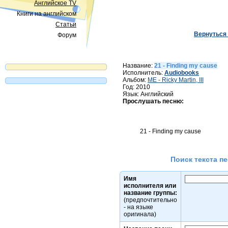
Английское TV
Книги на английском
Статьи
Вернуться 
Форум
Название:
21 - Finding my cause
Исполнитель:
Audiobooks
Альбом:
ME - Ricky Martin, III
Год: 2010
Язык: Английский
Прослушать песню:
Поиск текста пе
Имя
исполнителя или
название группы:
(предпочтительно
- на языке
оригинала)