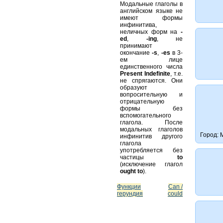
Модальные глаголы в
английском языке не
имеют формы
инфинитива,
неличных форм на
-
ed
,
-ing
, не
принимают
окончание
-s
,
-es
в 3-
ем лице
единственного числа
Present Indefinite
, т.е.
не спрягаются. Они
образуют
вопросительную и
отрицательную
формы без
вспомогательного
глагола. После
модальных глаголов
Город: 
инфинитив другого
глагола
употребляется без
частицы
to
(исключение глагол
ought to
).
Функции
Can /
герундия
could