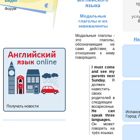
Видео
п
языка
Форум
Модальные
услу
глаголы и их
эквиваленты
Модальные глаголы -
На
это глаголы,
обозначающие не
само действие, а
отношение к нему
говорящего.
I must come
and see my
parents next
Sunday.
Я
должен
навестить
своих
родителей в
следующее
Получать новости
воскресенье.
He can
Испанск
speak three
Город: 
languages.
Он может
говорить на
трёх языках.