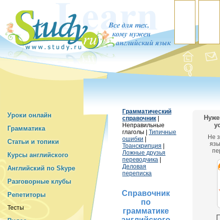
Грамматический
Уроки онлайн
Нуже
справочник
|
у
Неправильные
Грамматика
глаголы |
Типичные
Не 
ошибки
|
Статьи и топики
язы
Транскрипция
|
пе
Ложные друзья
Курсы английского
переводчика
|
Деловая
Английский по Skype
переписка
Разговорные клубы
Справочник
Репетиторы
по
Тесты
грамматике
П
английского