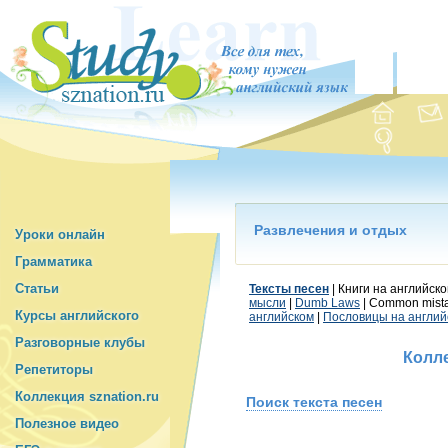
Развлечения и отдых
Уроки онлайн
Грамматика
Статьи
Тексты песен
| Книги на английско
мысли
|
Dumb Laws
| Common mista
Курсы английского
английском
|
Пословицы на англий
Разговорные клубы
Колле
Репетиторы
Коллекция sznation.ru
Поиск текста песен
Полезное видео