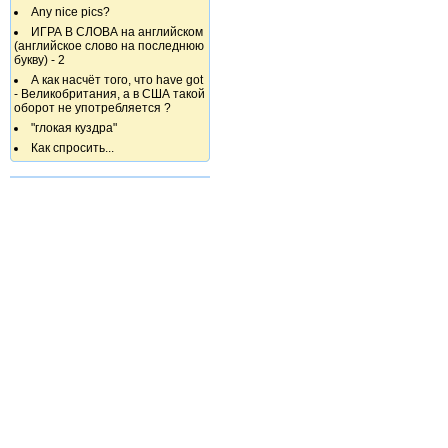
Any nice pics?
ИГРА В СЛОВА на английском
(английское слово на последнюю
букву) - 2
А как насчёт того, что have got
- Великобритания, а в США такой
оборот не употребляется ?
"глокая куздра"
Как спросить...