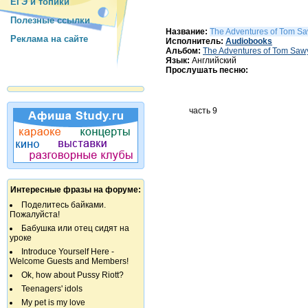
ЕГЭ и топики
Полезные ссылки
Название:
The Adventures of Tom Sa
Реклама на сайте
Исполнитель:
Audiobooks
Альбом:
The Adventures of Tom Sawy
Язык:
Английский
Прослушать песню:
Интересные фразы на форуме:
Поделитесь байками.
Пожалуйста!
Бабушка или отец сидят на
уроке
Introduce Yourself Here -
Welcome Guests and Members!
Ok, how about Pussy Riott?
Teenagers' idols
My pet is my love